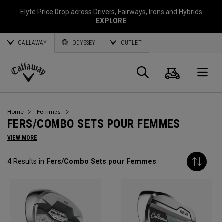
Elyte Price Drop across
Drivers
,
Fairways
,
Irons
and
Hybrids
EXPLORE
CALLAWAY
ODYSSEY
OUTLET
Panier
Recherch
O
Callaway
Golf
Home
Femmes
FERS/COMBO SETS POUR FEMMES
VIEW MORE
4
Results in
Fers/Combo Sets pour Femmes