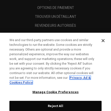
OPTIONS DE PAIEMENT
TROUVER UN DÉTAILLANT
REVENDEURS AUTORISÉS
SCAM AWARENESS
We and our third-party partners use cookies and similar
A PROPOS
technologies to run the website. Some cookies are strictly
necessary. Others are optional and provide a more
MENTIONS LÉGALES
personalized experience, improve the way our websites
work, and support our marketing operations; these will only
be set with your consent. By clicking the ‘Reject All' button
you are agreeing to only strictly necessary cookies if you
continue to visit our website. All other optional cookies will
not be set. For more information, see our
Privacy, Ad &
Cookies Policy
Manage Cookie Preferences
Reject All