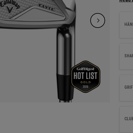
verbes
und op
HÄND
SHA
GRIF
CLU