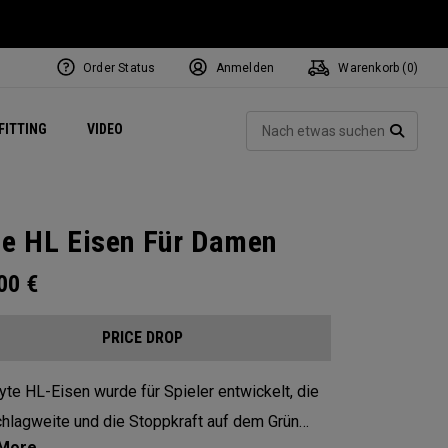
Order Status
Anmelden
Warenkorb (
0
)
ets
Exclusive Mavrik Complete Sets
Exklusiv - Golfbälle
NEW Headwear
Women's Golf Balls
Regional Performance Centers
Such
FITTING
VIDEO
e
Exklusiv - Zubehör
Pass It On
SUCH
te HL Eisen Für Damen
.00
€
PRICE DROP
yte HL-Eisen wurde für Spieler entwickelt, die
chlagweite und die Stoppkraft auf dem Grün