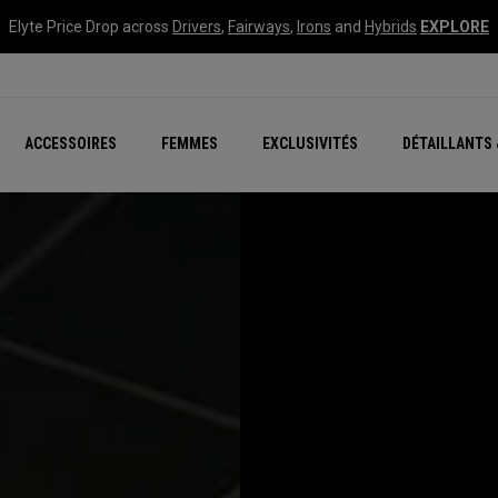
Elyte Price Drop across
Drivers
,
Fairways
,
Irons
and
Hybrids
EXPLORE
tées
ccessoires
Nouvelle série – Quan
Famille Chrome Soft
Chrome Tour : Majeur De
New - REVA Complete S
Online Selector Tools
ACCESSOIRES
FEMMES
EXCLUSIVITÉS
DÉTAILLANTS 
Exclusivités - Balles de 
Callaway Clubhouse Liv