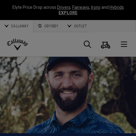
Elyte Price Drop across
Drivers
,
Fairways
,
Irons
and
Hybrids
EXPLORE
CALLAWAY
ODYSSEY
OUTLET
Warenk
Suche
O
Callaway
Golf