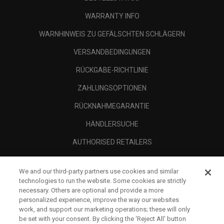
WARRANTY INFO
WARNHINWEIS ZU GEFÄLSCHTEN SCHLÄGERN
VERSANDBEDINGUNGEN
RÜCKGABE-RICHTLINIE
ZAHLUNGSOPTIONEN
RÜCKNAHMEGARANTIE
HÄNDLERSUCHE
AUTHORISED RETAILERS
SCAM AWARENESS
We and our third-party partners use cookies and similar
UNTERNEHMENSPROFIL
technologies to run the website. Some cookies are strictly
necessary. Others are optional and provide a more
RECHTLICHES-
personalized experience, improve the way our websites
work, and support our marketing operations; these will only
be set with your consent. By clicking the ‘Reject All' button