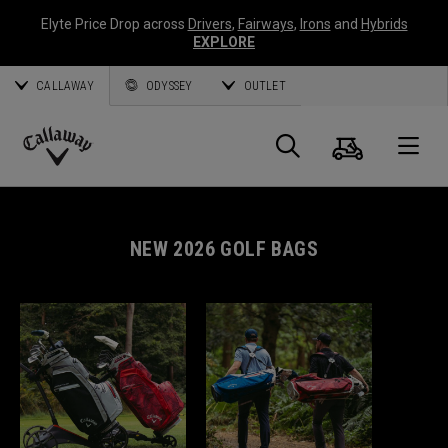
Elyte Price Drop across
Drivers
,
Fairways
,
Irons
and
Hybrids
EXPLORE
CALLAWAY
ODYSSEY
OUTLET
Warenk
Suche
O
Callaway
Golf
NEW 2026 GOLF BAGS