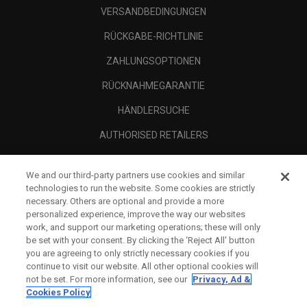
VERSANDBEDINGUNGEN
RÜCKGABE-RICHTLINIE
ZAHLUNGSOPTIONEN
RÜCKNAHMEGARANTIE
HÄNDLERSUCHE
AUTHORISED RETAILERS
SCAM AWARENESS
We and our third-party partners use cookies and similar
UNTERNEHMENSPROFIL
technologies to run the website. Some cookies are strictly
necessary. Others are optional and provide a more
RECHTLICHES-
personalized experience, improve the way our websites
work, and support our marketing operations; these will only
be set with your consent. By clicking the ‘Reject All' button
you are agreeing to only strictly necessary cookies if you
continue to visit our website. All other optional cookies will
not be set. For more information, see our
Privacy, Ad &
Cookies Policy