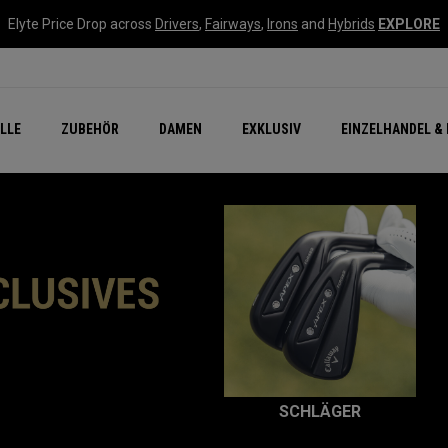
Elyte Price Drop across
Drivers
,
Fairways
,
Irons
and
Hybrids
EXPLORE
flage
n Zubehör
Neu – Quantum
Neu Chrome Tour
NEW Golf Bags
New - REVA Complete S
Online Selector Tools
LLE
ZUBEHÖR
DAMEN
EXKLUSIV
EINZELHANDEL & 
Exklusiv - Golfbälle
Callaway Clubhouse Liv
SCHLÄGER