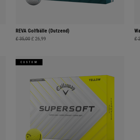
REVA Golfbälle (Dutzend)
Wa
£ 35,00
£ 26,99
£ 
CUSTOM