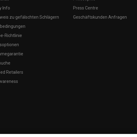
 Info
Press Centre
weis zu gefälschten Schlägern
Geschäftskunden Anfragen
bedingungen
-Richtlinie
soptionen
megarantie
suche
ed Retailers
wareness