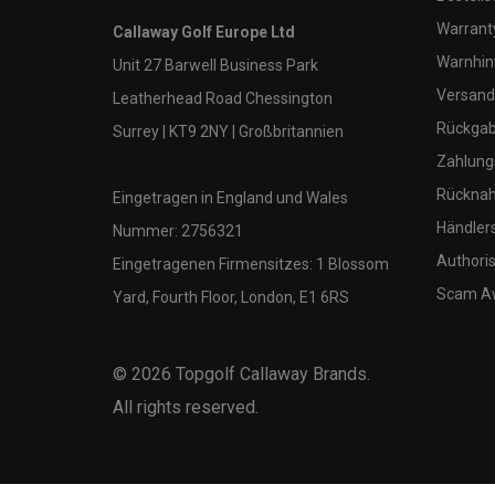
Warranty
Callaway Golf Europe Ltd
Warnhin
Unit 27 Barwell Business Park
Versand
Leatherhead Road Chessington
Rückgabe
Surrey | KT9 2NY | Großbritannien
Zahlung
Rücknah
Eingetragen in England und Wales
Händler
Nummer: 2756321
Authoris
Eingetragenen Firmensitzes: 1 Blossom
Scam A
Yard, Fourth Floor, London, E1 6RS
©
2026
Topgolf Callaway Brands.
All rights reserved.