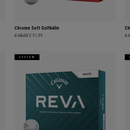
Chrome Soft Golfbälle
Ch
£ 68,00
£ 51,99
£ 
CUSTOM