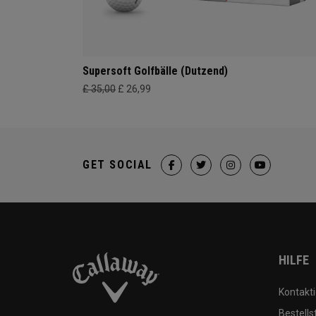
Supersoft Golfbälle (Dutzend)
£ 35,00
£ 26,99
GET SOCIAL
HILFE
Kontakti
Bestells