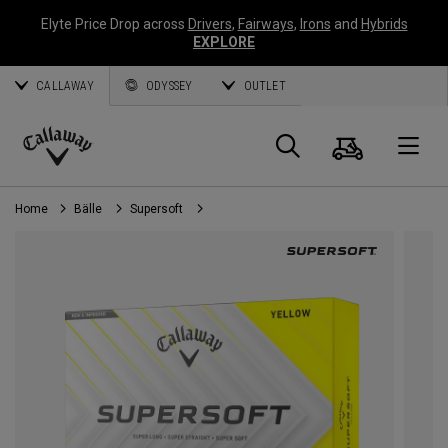
Elyte Price Drop across
Drivers
,
Fairways
,
Irons
and
Hybrids
EXPLORE
CALLAWAY
ODYSSEY
OUTLET
Warenk
Suche
O
Callaway
Golf
Home
Bälle
Supersoft