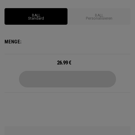
den Kern und die Konstruktion verbessert, um den besten
Supersoft zu entwickeln, den Sie je gespielt haben.
BALL
BALL
Standard
Personalisieren
MENGE:
26.99
€