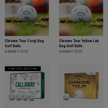
Chrome Tour Corgi Dog
Chrome Tour Yellow Lab
Golf Balls
Dog Golf Balls
£ 69,00
£ 55,00
£ 69,00
£ 55,00
LIMITED EDITION