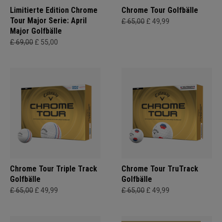
Limitierte Edition Chrome
Chrome Tour Golfbälle
Tour Major Serie: April
£ 65,00
£ 49,99
Major Golfbälle
£ 69,00
£ 55,00
Chrome Tour Triple Track
Chrome Tour TruTrack
Golfbälle
Golfbälle
£ 65,00
£ 49,99
£ 65,00
£ 49,99