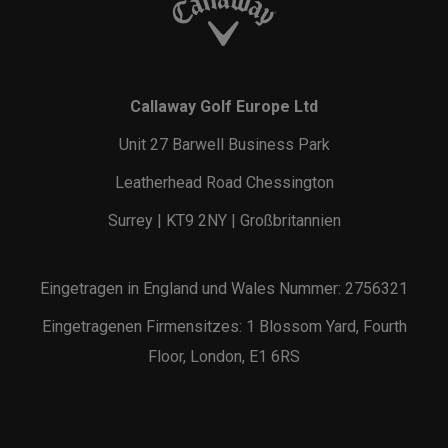
Callaway Golf Europe Ltd
Unit 27 Barwell Business Park
Leatherhead Road Chessington
Surrey | KT9 2NY | Großbritannien
Eingetragen in England und Wales Nummer: 2756321
Eingetragenen Firmensitzes: 1 Blossom Yard, Fourth
Floor, London, E1 6RS