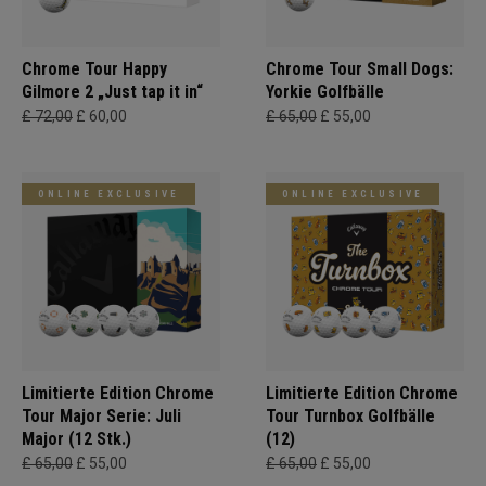
Chrome Tour Happy
Chrome Tour Small Dogs:
Gilmore 2 „Just tap it in“
Yorkie Golfbälle
£ 72,00
£ 60,00
£ 65,00
£ 55,00
ONLINE EXCLUSIVE
ONLINE EXCLUSIVE
Limitierte Edition Chrome
Limitierte Edition Chrome
Tour Major Serie: Juli
Tour Turnbox Golfbälle
Major (12 Stk.)
(12)
£ 65,00
£ 55,00
£ 65,00
£ 55,00