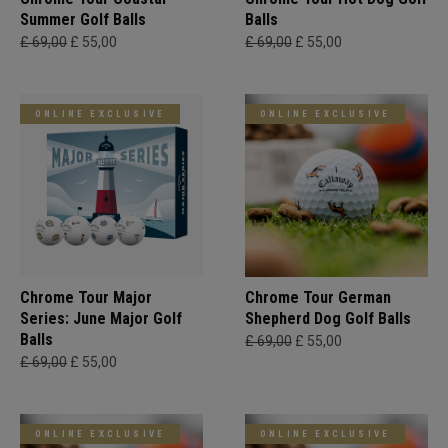
Summer Golf Balls
Balls
£ 69,00
£ 55,00
£ 69,00
£ 55,00
ONLINE EXCLUSIVE
ONLINE EXCLUSIVE
Chrome Tour Major
Chrome Tour German
Series: June Major Golf
Shepherd Dog Golf Balls
Balls
£ 69,00
£ 55,00
£ 69,00
£ 55,00
ONLINE EXCLUSIVE
ONLINE EXCLUSIVE