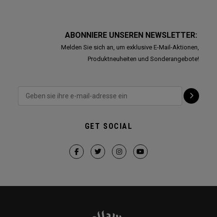
ABONNIERE UNSEREN NEWSLETTER:
Melden Sie sich an, um exklusive E-Mail-Aktionen,
Produktneuheiten und Sonderangebote!
GET SOCIAL