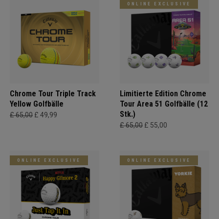
ONLINE EXCLUSIVE
Chrome Tour Triple Track
Limitierte Edition Chrome
Yellow Golfbälle
Tour Area 51 Golfbälle (12
Stk.)
£ 65,00
£ 49,99
£ 65,00
£ 55,00
ONLINE EXCLUSIVE
ONLINE EXCLUSIVE