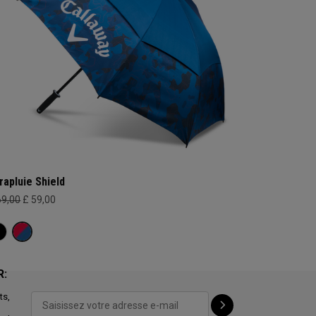
rapluie Shield
69,00
£ 59,00
R:
ts,