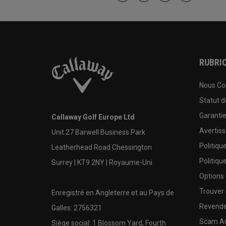
RUBRIQ
Nous Co
Statut 
Garanti
Callaway Golf Europe Ltd
Avertis
Unit 27 Barwell Business Park
Politiqu
Leatherhead Road Chessington
Politiqu
Surrey | KT9 2NY | Royaume-Uni
Options
Trouver 
Enregistré en Angleterre et au Pays de
Revende
Galles: 2756321
Scam A
Siège social: 1 Blossom Yard, Fourth