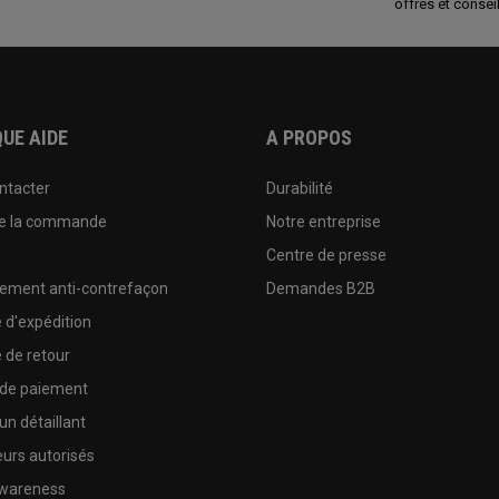
offres et conseil
UE AIDE
A PROPOS
ntacter
Durabilité
de la commande
Notre entreprise
e
Centre de presse
sement anti-contrefaçon
Demandes B2B
e d'expédition
e de retour
 de paiement
un détaillant
urs autorisés
wareness