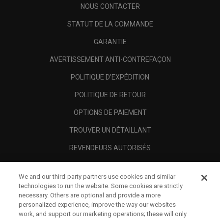
NOUS CONTACTER
STATUT DE LA COMMANDE
GARANTIE
AVERTISSEMENT ANTI-CONTREFAÇON
POLITIQUE D'EXPÉDITION
POLITIQUE DE RETOUR
OPTIONS DE PAIEMENT
TROUVER UN DÉTAILLANT
REVENDEURS AUTORISÉS
SCAM AWARENESS
We and our third-party partners use cookies and similar
A PROPOS
technologies to run the website. Some cookies are strictly
necessary. Others are optional and provide a more
MENTIONS LÉGALES
personalized experience, improve the way our websites
work, and support our marketing operations; these will only