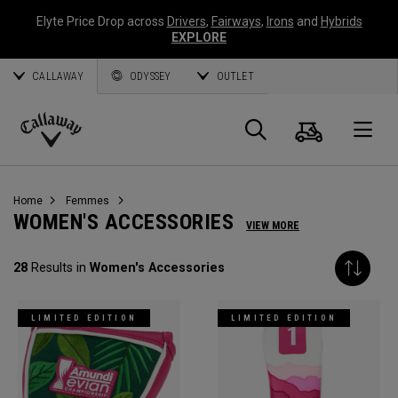
Elyte Price Drop across
Drivers
,
Fairways
,
Irons
and
Hybrids
EXPLORE
CALLAWAY
ODYSSEY
OUTLET
Panier
Recherch
O
Callaway
Golf
Home
Femmes
WOMEN'S ACCESSORIES
VIEW MORE
28
Results in
Women's Accessories
LIMITED EDITION
LIMITED EDITION