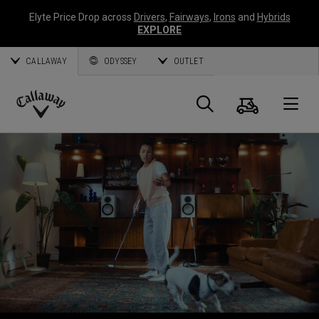
Elyte Price Drop across
Drivers
,
Fairways
,
Irons
and
Hybrids
EXPLORE
CALLAWAY
ODYSSEY
OUTLET
Panier
Recherch
O
Callaway
Golf