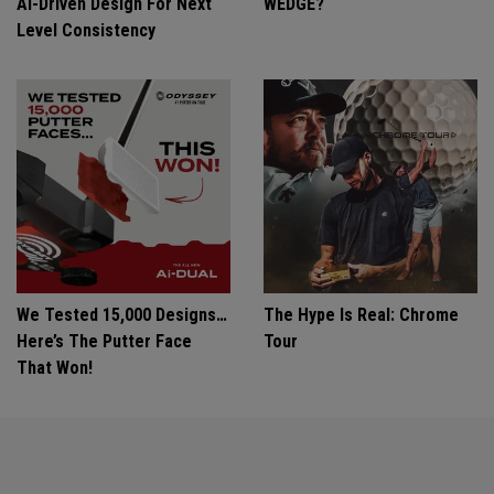
Ai-Driven Design For Next
WEDGE?
Level Consistency
We Tested 15,000 Designs…
The Hype Is Real: Chrome
Here’s The Putter Face
Tour
That Won!