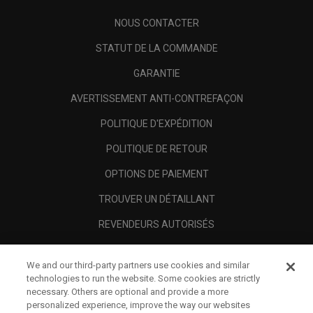
NOUS CONTACTER
STATUT DE LA COMMANDE
GARANTIE
AVERTISSEMENT ANTI-CONTREFAÇON
POLITIQUE D'EXPÉDITION
POLITIQUE DE RETOUR
OPTIONS DE PAIEMENT
TROUVER UN DÉTAILLANT
REVENDEURS AUTORISÉS
SCAM AWARENESS
We and our third-party partners use cookies and similar
A PROPOS
technologies to run the website. Some cookies are strictly
necessary. Others are optional and provide a more
MENTIONS LÉGALES
personalized experience, improve the way our websites