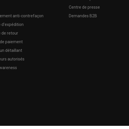
e
Centre de presse
sement anti-contrefaçon
Demandes B2B
e d'expédition
e de retour
 de paiement
un détaillant
urs autorisés
wareness