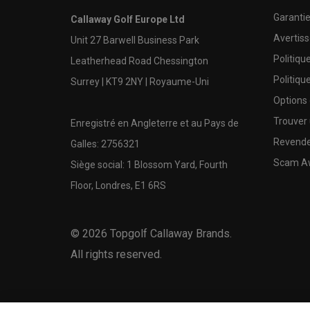
Garanti
Callaway Golf Europe Ltd
Avertis
Unit 27 Barwell Business Park
Politiqu
Leatherhead Road Chessington
Politiqu
Surrey | KT9 2NY | Royaume-Uni
Options
Trouver 
Enregistré en Angleterre et au Pays de
Revende
Galles: 2756321
Scam A
Siège social: 1 Blossom Yard, Fourth
Floor, Londres, E1 6RS
©
2026
Topgolf Callaway Brands.
All rights reserved.