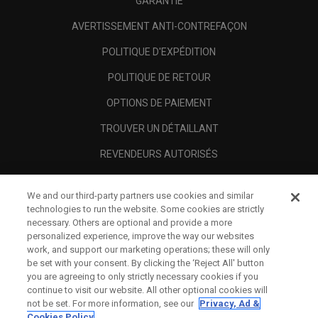
GARANTIE
AVERTISSEMENT ANTI-CONTREFAÇON
POLITIQUE D'EXPÉDITION
POLITIQUE DE RETOUR
OPTIONS DE PAIEMENT
TROUVER UN DÉTAILLANT
REVENDEURS AUTORISÉS
SCAM AWARENESS
We and our third-party partners use cookies and similar
A PROPOS
technologies to run the website. Some cookies are strictly
necessary. Others are optional and provide a more
MENTIONS LÉGALES
personalized experience, improve the way our websites
work, and support our marketing operations; these will only
be set with your consent. By clicking the ‘Reject All' button
you are agreeing to only strictly necessary cookies if you
continue to visit our website. All other optional cookies will
not be set. For more information, see our
Privacy, Ad &
Cookies Policy