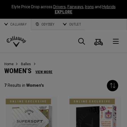
Elyte Price Drop across
Drivers
,
Fairways
,
Irons
and
Hybrids
EXPLORE
CALLAWAY
ODYSSEY
OUTLET
Panier
Recherch
O
Callaway
Golf
Home
Balles
WOMEN'S
VIEW MORE
7
Results in
Women's
ONLINE EXCLUSIVE
ONLINE EXCLUSIVE