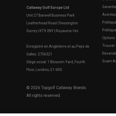
Garanti
Callaway Golf Europe Ltd
Avertis
Unit 27 Barwell Business Park
Politiqu
Leatherhead Road Chessington
Politiqu
Surrey | KT9 2NY | Royaume-Uni
Options
Trouver 
Enregistré en Angleterre et au Pays de
Revende
Galles: 2756321
Scam A
Siège social: 1 Blossom Yard, Fourth
Floor, Londres, E1 6RS
©
2026
Topgolf Callaway Brands.
All rights reserved.