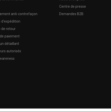
e
Centre de presse
sement anti-contrefaçon
Demandes B2B
e d'expédition
e de retour
 de paiement
un détaillant
urs autorisés
wareness