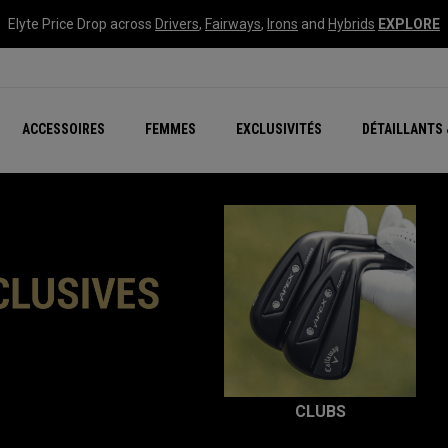
Elyte Price Drop across
Drivers
,
Fairways
,
Irons
and
Hybrids
EXPLORE
tées
ccessoires
Nouvelle série – Quan
Famille Chrome Soft
Chrome Tour : Majeur De
New - REVA Complete S
Online Selector Tools
ACCESSOIRES
FEMMES
EXCLUSIVITÉS
DÉTAILLANTS 
Exclusivités - Balles de 
Callaway Clubhouse Liv
CLUBS