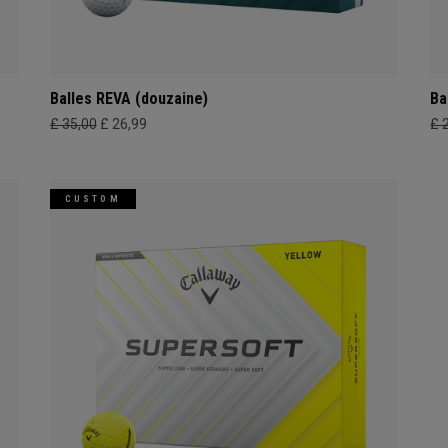
Balles REVA (douzaine)
Ba
£ 35,00
£ 26,99
£ 
CUSTOM