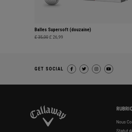
Balles Supersoft (douzaine)
£ 35,00
£ 26,99
GET SOCIAL
RUBRIQ
Nous Co
Statut 