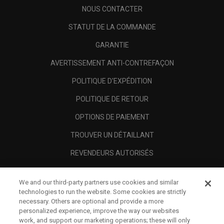
NOUS CONTACTER
STATUT DE LA COMMANDE
GARANTIE
AVERTISSEMENT ANTI-CONTREFAÇON
POLITIQUE D'EXPÉDITION
POLITIQUE DE RETOUR
OPTIONS DE PAIEMENT
TROUVER UN DÉTAILLANT
REVENDEURS AUTORISÉS
SCAM AWARENESS
We and our third-party partners use cookies and similar
A PROPOS
technologies to run the website. Some cookies are strictly
necessary. Others are optional and provide a more
MENTIONS LÉGALES
personalized experience, improve the way our websites
work, and support our marketing operations; these will only