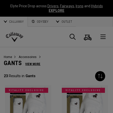
Elyte Price Drop across
Drivers
,
Fairways
,
Irons
and
Hybrids
EXPLORE
CALLAWAY
ODYSSEY
OUTLET
Panier
Recherch
O
Callaway
Golf
Home
Accessoires
GANTS
VIEW MORE
23
Results in
Gants
VITALITY EXCLUSIVE
VITALITY EXCLUSIVE