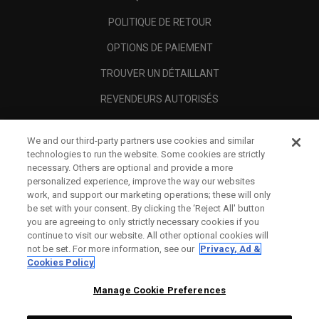
POLITIQUE DE RETOUR
OPTIONS DE PAIEMENT
TROUVER UN DÉTAILLANT
REVENDEURS AUTORISÉS
SCAM AWARENESS
We and our third-party partners use cookies and similar
A PROPOS
technologies to run the website. Some cookies are strictly
necessary. Others are optional and provide a more
MENTIONS LÉGALES
personalized experience, improve the way our websites
work, and support our marketing operations; these will only
be set with your consent. By clicking the ‘Reject All' button
you are agreeing to only strictly necessary cookies if you
continue to visit our website. All other optional cookies will
not be set. For more information, see our
Privacy, Ad &
Cookies Policy
Manage Cookie Preferences