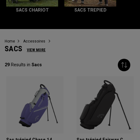
SACS CHARIOT
SACS TREPIED
Home
Accessoires
SACS
VIEW MORE
29
Results in
Sacs
Sac trépied Chase 14
Sac trépied Fairway C