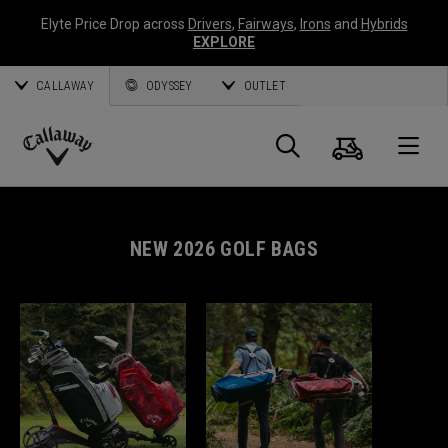
Elyte Price Drop across
Drivers
,
Fairways
,
Irons
and
Hybrids
EXPLORE
CALLAWAY
ODYSSEY
OUTLET
Panier
Recherch
O
Callaway
Golf
NEW 2026 GOLF BAGS