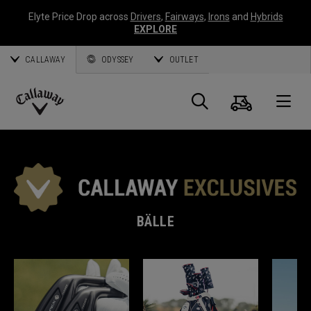
Elyte Price Drop across
Drivers
,
Fairways
,
Irons
and
Hybrids
EXPLORE
CALLAWAY
ODYSSEY
OUTLET
Warenk
Suche
O
Callaway
Golf
BÄLLE