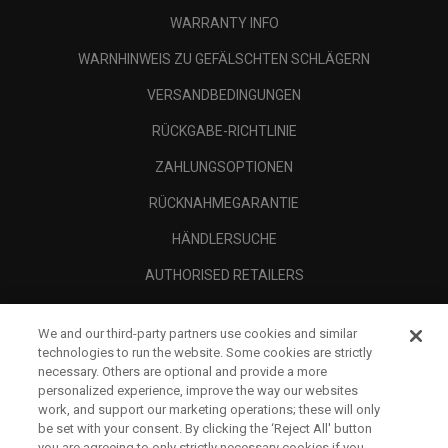
WARRANTY INFO
WARNHINWEIS ZU GEFÄLSCHTEN SCHLÄGERN
VERSANDBEDINGUNGEN
RÜCKGABE-RICHTLINIE
ZAHLUNGSOPTIONEN
RÜCKNAHMEGARANTIE
HÄNDLERSUCHE
AUTHORISED RETAILERS
SCAM AWARENESS
We and our third-party partners use cookies and similar
UNTERNEHMENSPROFIL
technologies to run the website. Some cookies are strictly
necessary. Others are optional and provide a more
RECHTLICHES-
personalized experience, improve the way our websites
work, and support our marketing operations; these will only
be set with your consent. By clicking the ‘Reject All' button
you are agreeing to only strictly necessary cookies if you