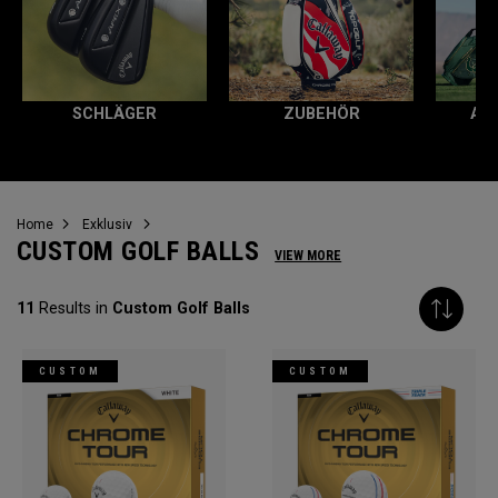
SCHLÄGER
ZUBEHÖR
AL
Home
Exklusiv
CUSTOM GOLF BALLS
VIEW MORE
11
Results in
Custom Golf Balls
CUSTOM
CUSTOM