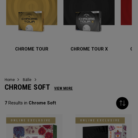
CHROME TOUR
CHROME TOUR X
CH
Home
Bälle
CHROME SOFT
VIEW MORE
7
Results in
Chrome Soft
ONLINE EXCLUSIVE
ONLINE EXCLUSIVE