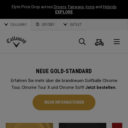
Elyte Price Drop across
Drivers
,
Fairways
,
Irons
and
Hybrids
EXPLORE
CALLAWAY
ODYSSEY
OUTLET
Warenk
Suche
O
Callaway
Golf
NEUE GOLD-STANDARD
Erfahren Sie mehr über die brandneuen Golfbälle Chrome
Tour, Chrome Tour X und Chrome Soft!
Jetzt bestellen.
MEHR INFORMATIONEN