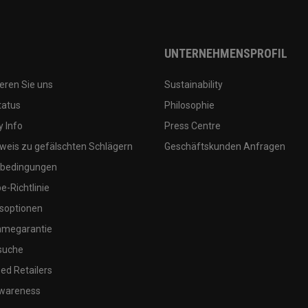
UNTERNEHMENSPROFIL
eren Sie uns
Sustainability
tatus
Philosophie
 Info
Press Centre
weis zu gefälschten Schlägern
Geschäftskunden Anfragen
bedingungen
-Richtlinie
soptionen
megarantie
suche
ed Retailers
wareness