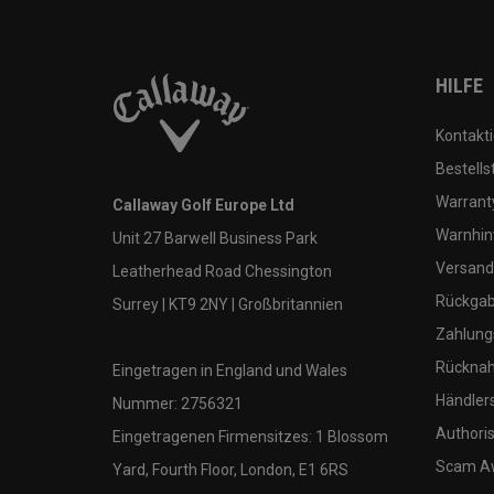
HILFE
Kontakti
Bestells
Warranty
Callaway Golf Europe Ltd
Warnhin
Unit 27 Barwell Business Park
Versand
Leatherhead Road Chessington
Rückgabe
Surrey | KT9 2NY | Großbritannien
Zahlung
Rücknah
Eingetragen in England und Wales
Händler
Nummer: 2756321
Authoris
Eingetragenen Firmensitzes: 1 Blossom
Scam A
Yard, Fourth Floor, London, E1 6RS