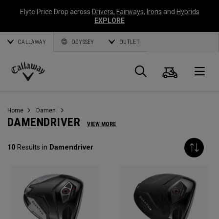
Elyte Price Drop across
Drivers
,
Fairways
,
Irons
and
Hybrids
EXPLORE
CALLAWAY
ODYSSEY
OUTLET
Warenk
Suche
O
Callaway
Golf
Home
Damen
DAMENDRIVER
VIEW MORE
10
Results in
Damendriver