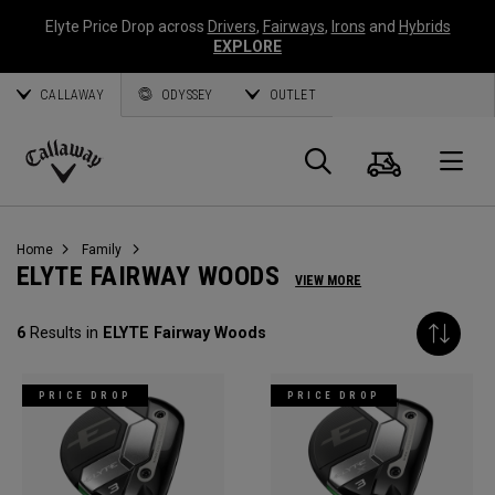
Elyte Price Drop across
Drivers
,
Fairways
,
Irons
and
Hybrids
EXPLORE
CALLAWAY
ODYSSEY
OUTLET
Panier
Recherch
O
Callaway
Golf
Home
Family
ELYTE FAIRWAY WOODS
VIEW MORE
6
Results in
ELYTE Fairway Woods
PRICE DROP
PRICE DROP