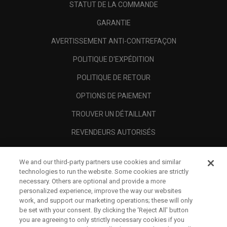
STATUT DE LA COMMANDE
GARANTIE
AVERTISSEMENT ANTI-CONTREFAÇON
POLITIQUE D'EXPÉDITION
POLITIQUE DE RETOUR
OPTIONS DE PAIEMENT
TROUVER UN DÉTAILLANT
REVENDEURS AUTORISÉS
SCAM AWARENESS
We and our third-party partners use cookies and similar
A PROPOS
technologies to run the website. Some cookies are strictly
necessary. Others are optional and provide a more
MENTIONS LÉGALES
personalized experience, improve the way our websites
work, and support our marketing operations; these will only
be set with your consent. By clicking the ‘Reject All' button
you are agreeing to only strictly necessary cookies if you