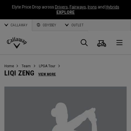
Elyte Price Drop across
Drivers
,
Fairways
,
Irons
and
Hybrids
EXPLORE
CALLAWAY
ODYSSEY
OUTLET
Panier
Recherch
O
Callaway
Golf
Home
Team
LPGA Tour
LIQI ZENG
VIEW MORE