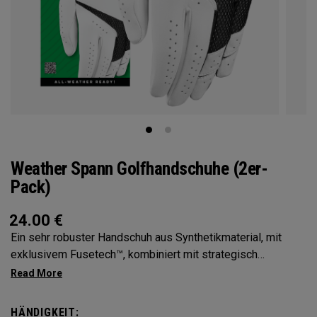
Weather Spann Golfhandschuhe (2er-
Pack)
24.00
€
Ein sehr robuster Handschuh aus Synthetikmaterial, mit
exklusivem Fusetech™, kombiniert mit strategisch
platziertem Leder und Mikro- Belüftung für Tragekomfort
und hervorragende Passform. Erhältlich einzeln und im
Doppelpack
HÄNDIGKEIT: