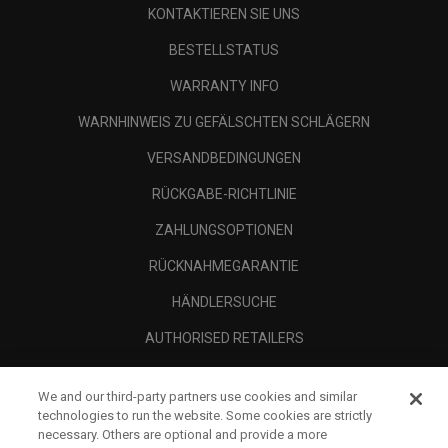
KONTAKTIEREN SIE UNS
BESTELLSTATUS
WARRANTY INFO
WARNHINWEIS ZU GEFÄLSCHTEN SCHLÄGERN
VERSANDBEDINGUNGEN
RÜCKGABE-RICHTLINIE
ZAHLUNGSOPTIONEN
RÜCKNAHMEGARANTIE
HÄNDLERSUCHE
AUTHORISED RETAILERS
SCAM AWARENESS
We and our third-party partners use cookies and similar
UNTERNEHMENSPROFIL
technologies to run the website. Some cookies are strictly
necessary. Others are optional and provide a more
RECHTLICHES-