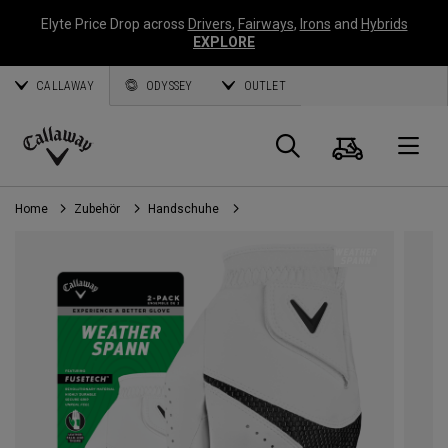
Elyte Price Drop across
Drivers
,
Fairways
,
Irons
and
Hybrids
EXPLORE
CALLAWAY
ODYSSEY
OUTLET
Warenk
Suche
O
Callaway
Golf
Home
Zubehör
Handschuhe