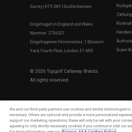
Rückgabe
Surrey | KT9 2NY | Großbritannien
Zahlung
Rücknah
Eingetragen in England und Wales
Händler
Nummer: 2756321
Authoris
Eingetragenen Firmensitzes: 1 Blossom
Scam A
Yard, Fourth Floor, London, E1 6RS
©
2026
Topgolf Callaway Brands.
All rights reserved.
We and our third-party partners use cookies and similar technologies to 
necessary. Others are optional and provide a more personalized experi
support our marketing operations; these will only be set with your consent
agreeing to only strictly necessary cookies if you continue to visit our we
For more information, see our
Privacy, Ad & Cookies Policy