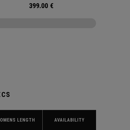
399.00
€
CONFIGURE
ECS
OMENS LENGTH
AVAILABILITY