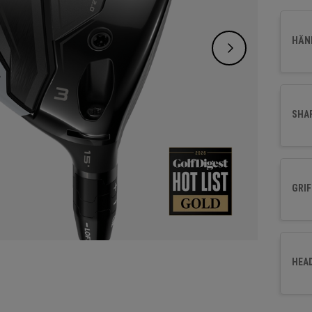
Schlag
die Ko
HÄND
ideale
SHA
GRIF
HEA