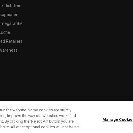
-Richtlinie
soptionen
megarantie
suche
ed Retailers
wareness
run the website. Some cookies are strictly
ence, improve the way our websites work, and
Manage Cookie
. By clicking the ‘Reject All' button you are
bsite. All other optional cookies will not be set.