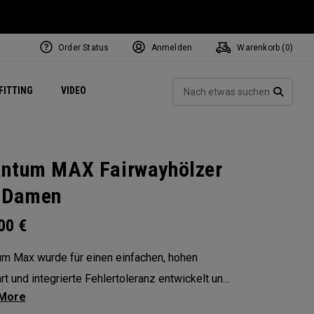
Order Status
Anmelden
Warenkorb (
0
)
ets
Exclusive Mavrik Complete Sets
Exklusiv - Golfbälle
NEW Headwear
Women's Golf Balls
Regional Performance Centers
Such
FITTING
VIDEO
e
Exklusiv - Zubehör
Pass It On
SUCH
ntum MAX Fairwayhölzer
 Damen
.00
€
m Max wurde für einen einfachen, hohen
art und integrierte Fehlertoleranz entwickelt und
en Spielern so mehr Selbstvertrauen bei jedem