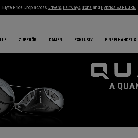
Elyte Price Drop across
Drivers
,
Fairways
,
Irons
and
Hybrids
EXPLORE
flage
n Zubehör
Neu – Quantum
Neu Chrome Tour
NEW Golf Bags
New - REVA Complete S
Online Selector Tools
LLE
ZUBEHÖR
DAMEN
EXKLUSIV
EINZELHANDEL & 
Exklusiv - Golfbälle
Callaway Clubhouse Liv
A QUA