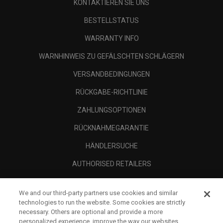
KONTAKTIEREN SIE UNS
BESTELLSTATUS
WARRANTY INFO
WARNHINWEIS ZU GEFÄLSCHTEN SCHLÄGERN
VERSANDBEDINGUNGEN
RÜCKGABE-RICHTLINIE
ZAHLUNGSOPTIONEN
RÜCKNAHMEGARANTIE
HÄNDLERSUCHE
AUTHORISED RETAILERS
SCAM AWARENESS
We and our third-party partners use cookies and similar
UNTERNEHMENSPROFIL
technologies to run the website. Some cookies are strictly
necessary. Others are optional and provide a more
RECHTLICHES-
personalized experience, improve the way our websites