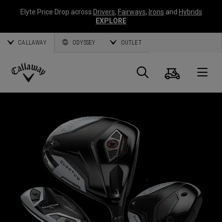
Elyte Price Drop across
Drivers
,
Fairways
,
Irons
and
Hybrids
EXPLORE
CALLAWAY
ODYSSEY
OUTLET
Warenk
Suche
O
Callaway
Golf