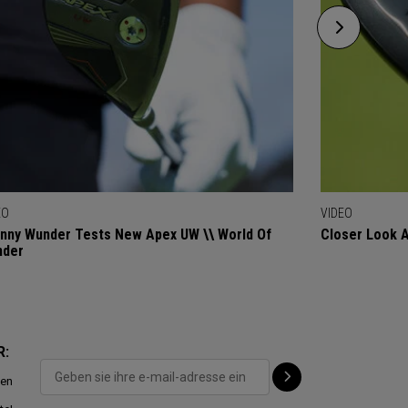
EO
VIDEO
nny Wunder Tests New Apex UW \\ World Of
Closer Look 
nder
R:
ten