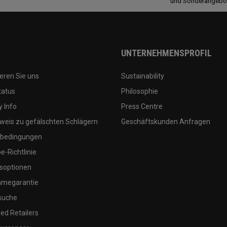
und Sonderangebo
UNTERNEHMENSPROFIL
eren Sie uns
Sustainability
tatus
Philosophie
 Info
Press Centre
weis zu gefälschten Schlägern
Geschäftskunden Anfragen
bedingungen
-Richtlinie
soptionen
megarantie
suche
ed Retailers