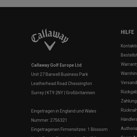
HILFE
Kontakti
Bestells
Warranty
Callaway Golf Europe Ltd
Warnhin
Unit 27 Barwell Business Park
Versand
Leatherhead Road Chessington
Rückgabe
Surrey | KT9 2NY | Großbritannien
Zahlung
Rücknah
Eingetragen in England und Wales
Händler
Nummer: 2756321
Authoris
Eingetragenen Firmensitzes: 1 Blossom