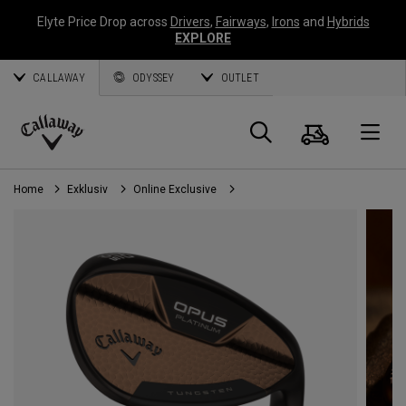
Elyte Price Drop across
Drivers
,
Fairways
,
Irons
and
Hybrids
EXPLORE
CALLAWAY
ODYSSEY
OUTLET
Warenk
Suche
O
Callaway
Golf
Home
Exklusiv
Online Exclusive