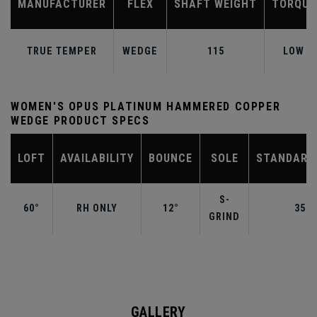
MANUFACTURER
FLEX
SHAFT WEIGHT
TORQUE
TRUE TEMPER
WEDGE
115
LOW
WOMEN'S OPUS PLATINUM HAMMERED COPPER
WEDGE PRODUCT SPECS
LOFT
AVAILABILITY
BOUNCE
SOLE
STANDARD
S-
60°
RH ONLY
12°
35.0
GRIND
GALLERY