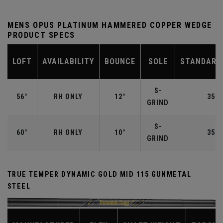
MENS OPUS PLATINUM HAMMERED COPPER WEDGE
PRODUCT SPECS
LOFT
AVAILABILITY
BOUNCE
SOLE
STANDARD
S-
56°
RH ONLY
12°
35.2
GRIND
S-
60°
RH ONLY
10°
35.0
GRIND
TRUE TEMPER DYNAMIC GOLD MID 115 GUNMETAL
STEEL