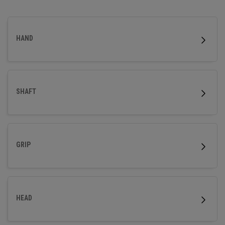
Präzision bei Kurzspielen mit einem unverwechselbaren,
handgefertigten Look wünschen.
HAND
SHAFT
GRIP
HEAD