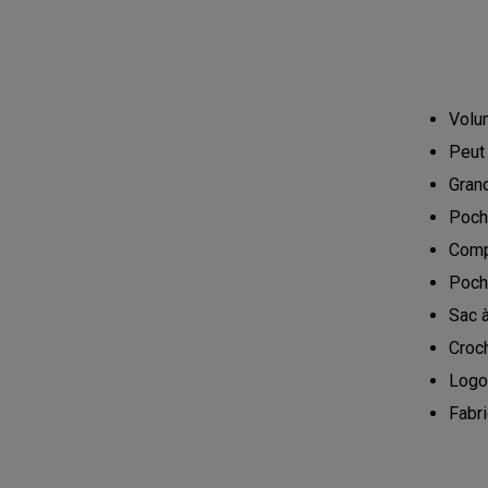
Volum
Peut
Gran
Poch
Comp
Poche
Sac 
Croc
Logo
Fabr