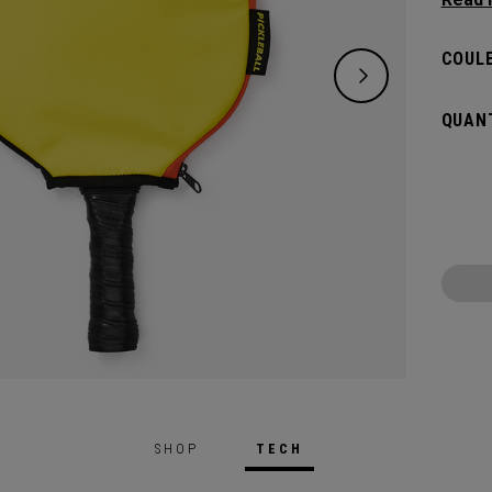
répond
plus e
COULE
transp
compar
QUANT
nécess
SHOP
TECH