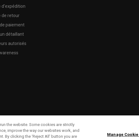
e d'expédition
e de retour
 de paiement
un détaillant
urs autorisés
wareness
run the website. Some cookies are strictly
ence, improve the way our websites work, and
Manage Cookie
. By clicking the ‘Reject All' button you are