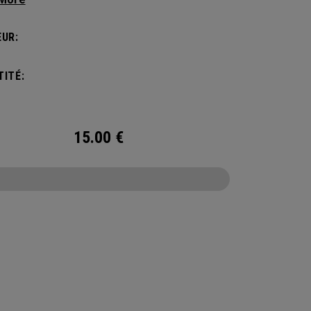
re aux attentes des joueurs de pickleball les
xigeants. Ce sac spacieux et polyvalent peut
UR:
orter jusqu’à 4 raquettes et comporte un
timent à chaussures ainsi que tout l’espace
ITÉ:
aire pour ranger vos affaires de sport.
15.00
€
CONFIGURE