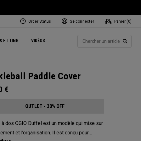
Order Status
Se connecter
Panier (
0
)
Centres de Performance
tum
 Juillet
ets
Exclusive Mavrik Complete Sets
Exclusivités - Balles de Golf
NEW Headwear
Women's Golf Balls
Rech
& FITTING
VIDÉOS
Régionaux
Golf
e
Exclusivités - Accessoires
Pass It On
RECHE
kleball Paddle Cover
00
€
OUTLET - 30% OFF
 à dos OGIO Duffel est un modèle qui mise sur
gement et l’organisation. Il est conçu pour