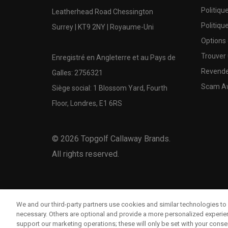
Politiqu
Leatherhead Road Chessington
Politiqu
Surrey | KT9 2NY | Royaume-Uni
Options
Trouver 
Enregistré en Angleterre et au Pays de
Revende
Galles: 2756321
Scam A
Siège social: 1 Blossom Yard, Fourth
Floor, Londres, E1 6RS
©
2026
Topgolf Callaway Brands.
All rights reserved.
We and our third-party partners use cookies and similar technologies to 
necessary. Others are optional and provide a more personalized experi
support our marketing operations; these will only be set with your consent