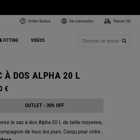
Order Status
Se connecter
Panier (
0
)
Centres de Performance
tum
 Juillet
ets
Exclusive Mavrik Complete Sets
Exclusivités - Balles de Golf
NEW Headwear
Women's Golf Balls
Rech
& FITTING
VIDÉOS
Régionaux
Golf
e
Exclusivités - Accessoires
Pass It On
RECHE
 À DOS ALPHA 20 L
00
€
OUTLET - 30% OFF
rez le sac à dos Alpha 20 L de taille moyenne,
compagnon de tous les jours. Conçu pour votre