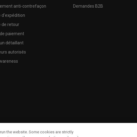
sement anti-contrefaçon
Demandes B2B
e d'expédition
e de retour
 de paiement
un détaillant
urs autorisés
wareness
run the website. Some cookies are strictly