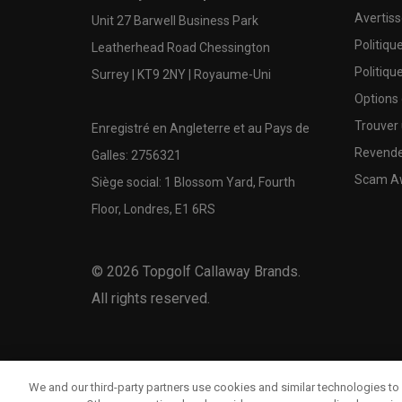
Avertis
Unit 27 Barwell Business Park
Politiqu
Leatherhead Road Chessington
Politiqu
Surrey | KT9 2NY | Royaume-Uni
Options
Trouver 
Enregistré en Angleterre et au Pays de
Revende
Galles: 2756321
Scam A
Siège social: 1 Blossom Yard, Fourth
Floor, Londres, E1 6RS
©
2026
Topgolf Callaway Brands.
All rights reserved.
We and our third-party partners use cookies and similar technologies to 