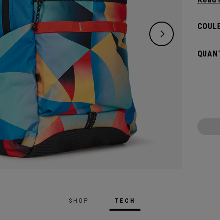
style 
pour a
COULE
suffis
Doté d
QUANT
grands
tout c
SHOP
TECH