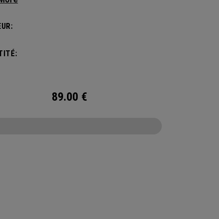
de vie actif, ce sac est suffisamment spacieux
ccueillir vos essentiels d’une journée, mais
UR:
amment compact pour ne pas vous alourdir.
’une poche intérieure pour ranger les petits et
ITÉ:
 objets, le sac à dos Alpha est prêt à affronter
e que la vie vous réserve.
89.00
€
CONFIGURE