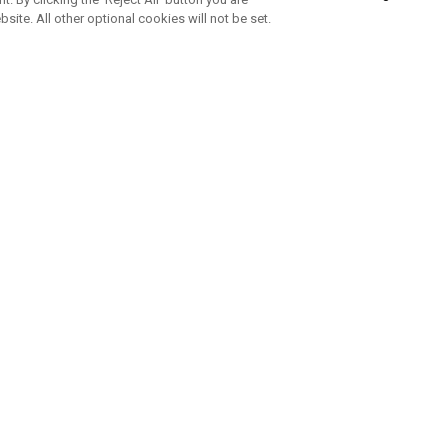
bsite. All other optional cookies will not be set.
ABONNEZ-VOUS À NOTRE NEWSLETTE
Rejoignez l'équipe Callaway pour ne rien manquer de nos produi
offres et conseil
UE AIDE
A PROPOS
ntacter
Durabilité
de la commande
Notre entreprise
e
Centre de presse
sement anti-contrefaçon
Demandes B2B
e d'expédition
e de retour