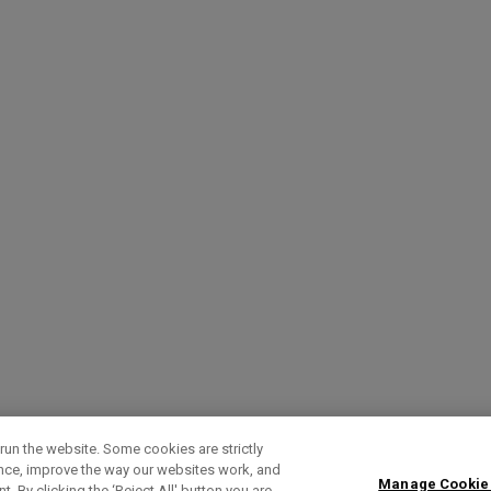
run the website. Some cookies are strictly
ence, improve the way our websites work, and
Manage Cookie
. By clicking the ‘Reject All' button you are