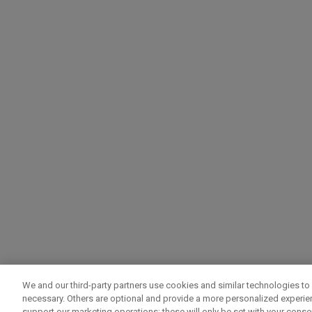
We and our third-party partners use cookies and similar technologies to 
necessary. Others are optional and provide a more personalized experi
support our marketing operations; these will only be set with your consent