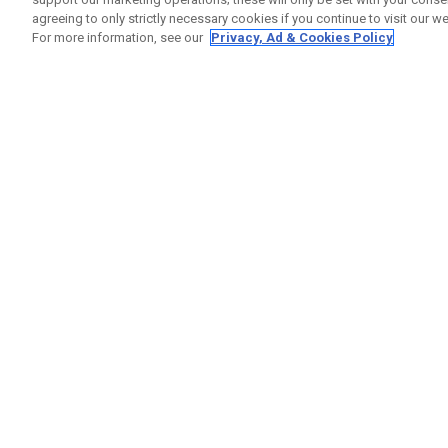
agreeing to only strictly necessary cookies if you continue to visit our we
For more information, see our
Privacy, Ad & Cookies Policy
GET SOCIAL
RUBRIQ
Nous Co
Statut 
Garanti
Callaway Golf Europe Ltd
Avertis
Unit 27 Barwell Business Park
Politiqu
Leatherhead Road Chessington
Politiqu
Surrey | KT9 2NY | Royaume-Uni