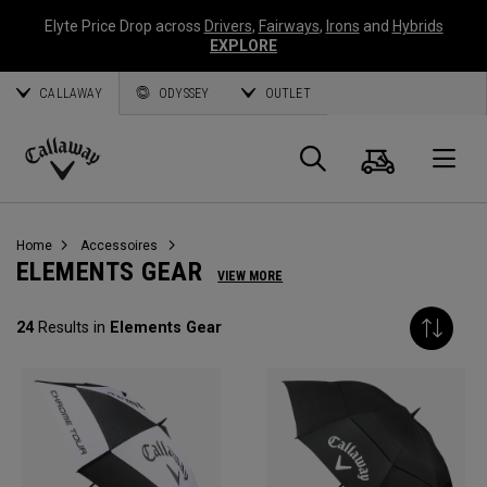
Elyte Price Drop across
Drivers
,
Fairways
,
Irons
and
Hybrids
EXPLORE
CALLAWAY
ODYSSEY
OUTLET
Panier
Recherch
O
Callaway
Golf
Home
Accessoires
ELEMENTS GEAR
VIEW MORE
24
Results in
Elements Gear