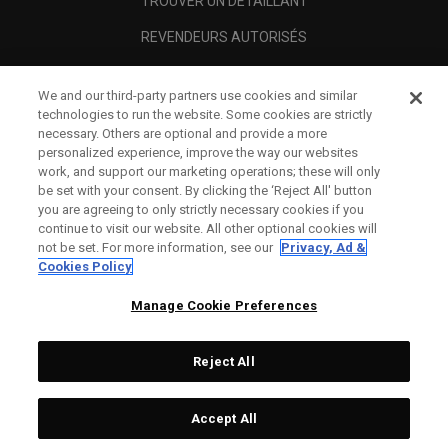
TROUVER UN DÉTAILLANT
REVENDEURS AUTORISÉS
SCAM AWARENESS
We and our third-party partners use cookies and similar
A PROPOS
technologies to run the website. Some cookies are strictly
necessary. Others are optional and provide a more
MENTIONS LÉGALES
personalized experience, improve the way our websites
work, and support our marketing operations; these will only
be set with your consent. By clicking the ‘Reject All' button
you are agreeing to only strictly necessary cookies if you
continue to visit our website. All other optional cookies will
not be set. For more information, see our
Privacy, Ad &
Cookies Policy
Manage Cookie Preferences
Reject All
©
2026
Topgolf Callaway Brands.
Accept All
All rights reserved.