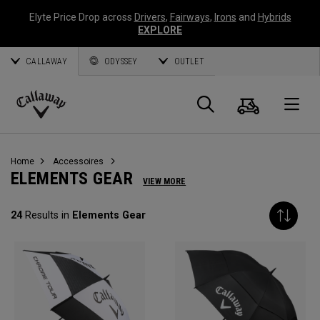
Elyte Price Drop across
Drivers
,
Fairways
,
Irons
and
Hybrids
EXPLORE
CALLAWAY
ODYSSEY
OUTLET
Panier
Recherch
O
Callaway
Golf
Home
Accessoires
ELEMENTS GEAR
VIEW MORE
24
Results in
Elements Gear