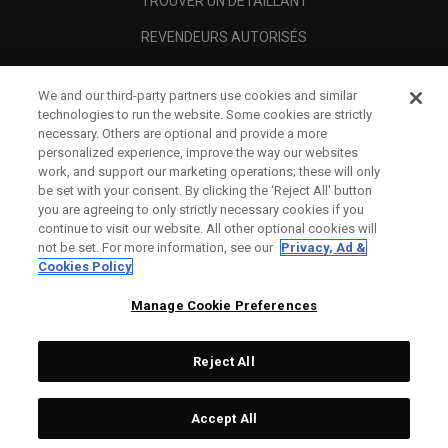
TROUVER UN DÉTAILLANT
REVENDEURS AUTORISÉS
SCAM AWARENESS
We and our third-party partners use cookies and similar
A PROPOS
technologies to run the website. Some cookies are strictly
necessary. Others are optional and provide a more
MENTIONS LÉGALES
personalized experience, improve the way our websites
work, and support our marketing operations; these will only
be set with your consent. By clicking the ‘Reject All' button
you are agreeing to only strictly necessary cookies if you
continue to visit our website. All other optional cookies will
not be set. For more information, see our
Privacy, Ad &
Cookies Policy
Manage Cookie Preferences
Reject All
©
2026
Topgolf Callaway Brands.
Accept All
All rights reserved.