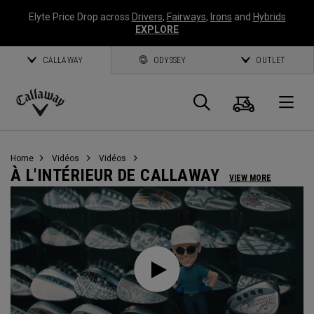
Elyte Price Drop across
Drivers
,
Fairways
,
Irons
and
Hybrids
EXPLORE
CALLAWAY
ODYSSEY
OUTLET
Panier
Recherch
O
Callaway
Golf
Home
Vidéos
Vidéos
À L'INTÉRIEUR DE CALLAWAY
VIEW MORE