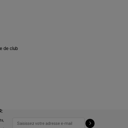
te de club
R:
ts,