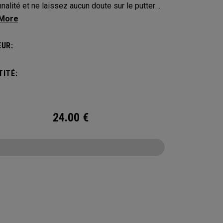
nalité et ne laissez aucun doute sur le putter
us appartient. Protégez votre putter avec ces
-clubs distinctifs et durables.
UR:
ITÉ:
24.00
€
CONFIGURE