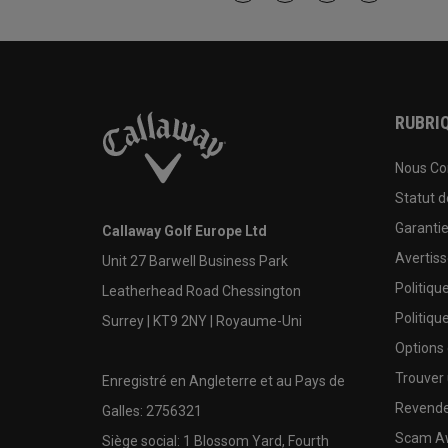
RUBRIQ
Nous Co
Statut 
Garanti
Callaway Golf Europe Ltd
Avertis
Unit 27 Barwell Business Park
Politiqu
Leatherhead Road Chessington
Politiqu
Surrey | KT9 2NY | Royaume-Uni
Options
Trouver 
Enregistré en Angleterre et au Pays de
Revende
Galles: 2756321
Scam A
Siège social: 1 Blossom Yard, Fourth