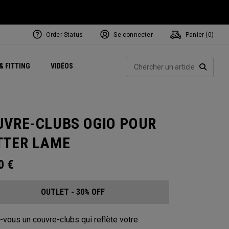
Order Status
Se connecter
Panier (
0
)
Centres de Performance
tum
 Juillet
ets
Exclusive Mavrik Complete Sets
Exclusivités - Balles de Golf
NEW Headwear
Women's Golf Balls
Rech
& FITTING
VIDÉOS
Régionaux
Golf
e
Exclusivités - Accessoires
Pass It On
RECHE
UVRE-CLUBS OGIO POUR
TTER LAME
00
€
OUTLET - 30% OFF
-vous un couvre-clubs qui reflète votre