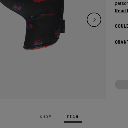
person
qui vo
couvre
COULE
QUANT
SHOP
TECH