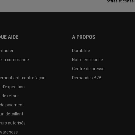
offres et conseil
UE AIDE
A PROPOS
ntacter
Durabilité
de la commande
Notre entreprise
e
Centre de presse
sement anti-contrefaçon
Demandes B2B
e d'expédition
e de retour
 de paiement
un détaillant
urs autorisés
wareness