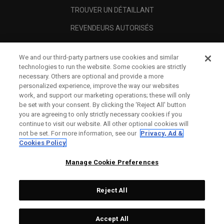
TROUVER UN DÉTAILLANT
REVENDEURS AUTORISÉS
SCAM AWARENESS
We and our third-party partners use cookies and similar
A PROPOS
technologies to run the website. Some cookies are strictly
necessary. Others are optional and provide a more
MENTIONS LÉGALES
personalized experience, improve the way our websites
work, and support our marketing operations; these will only
be set with your consent. By clicking the ‘Reject All' button
you are agreeing to only strictly necessary cookies if you
continue to visit our website. All other optional cookies will
not be set. For more information, see our
Privacy, Ad &
Cookies Policy
Manage Cookie Preferences
Reject All
©
2026
Topgolf Callaway Brands.
Accept All
All rights reserved.