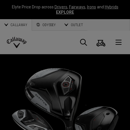
Elyte Price Drop across
Drivers
,
Fairways
,
Irons
and
Hybrids
EXPLORE
CALLAWAY
ODYSSEY
OUTLET
Panier
Recherch
O
Callaway
Golf