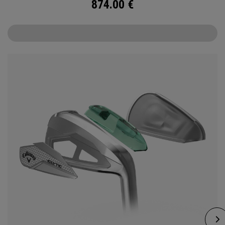
874.00
€