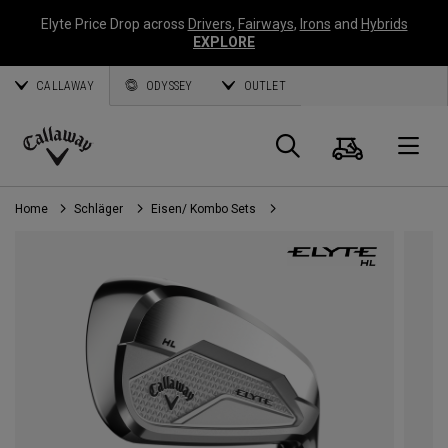
Elyte Price Drop across
Drivers
,
Fairways
,
Irons
and
Hybrids
EXPLORE
CALLAWAY
ODYSSEY
OUTLET
Warenk
Suche
O
Callaway
Golf
Home
Schläger
Eisen/ Kombo Sets