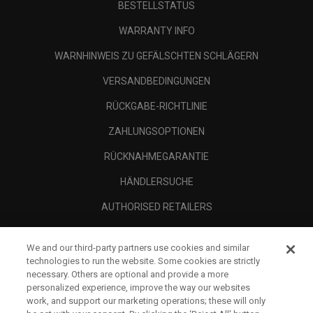
BESTELLSTATUS
WARRANTY INFO
WARNHINWEIS ZU GEFÄLSCHTEN SCHLÄGERN
VERSANDBEDINGUNGEN
RÜCKGABE-RICHTLINIE
ZAHLUNGSOPTIONEN
RÜCKNAHMEGARANTIE
HÄNDLERSUCHE
AUTHORISED RETAILERS
SCAM AWARENESS
We and our third-party partners use cookies and similar
UNTERNEHMENSPROFIL
technologies to run the website. Some cookies are strictly
necessary. Others are optional and provide a more
RECHTLICHES-
personalized experience, improve the way our websites
work, and support our marketing operations; these will only