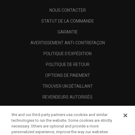
NOUS CONTACTER
STATUT DE LA COMMANDE
GARANTIE
AVERTISSEMENT ANTI-CONTREFAÇON
POLITIQUE D'EXPÉDITION
POLITIQUE DE RETOUR
OPTIONS DE PAIEMENT
TROUVER UN DÉTAILLANT
REVENDEURS AUTORISÉS
SCAM AWARENESS
We and our third-party partners use cookies and similar
A PROPOS
technologies to run the website. Some cookies are strictly
necessary. Others are optional and provide a more
MENTIONS LÉGALES
personalized experience, improve the way our websites