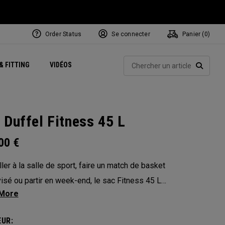
Order Status
Se connecter
Panier (
0
)
Centres de Performance
tum
 Juillet
ets
Exclusive Mavrik Complete Sets
Exclusivités - Balles de Golf
NEW Headwear
Women's Golf Balls
Rech
& FITTING
VIDÉOS
Régionaux
Golf
e
Exclusivités - Accessoires
Pass It On
RECHE
 Duffel Fitness 45 L
.00
€
ller à la salle de sport, faire un match de basket
isé ou partir en week-end, le sac Fitness 45 L
 sac multifonction indispensable. Chacune de
ractéristiques a été pensée et intégrée en
UR: