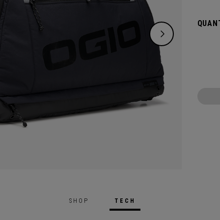
pensan
n'impo
QUANT
sophis
escamo
un sys
tout.
SHOP
TECH