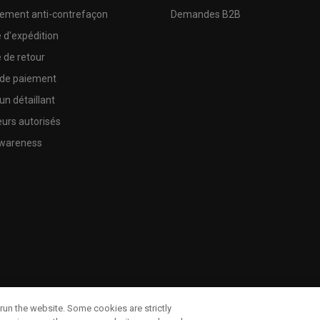
sement anti-contrefaçon
Demandes B2B
e d'expédition
e de retour
 de paiement
un détaillant
urs autorisés
wareness
run the website. Some cookies are strictly