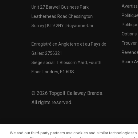
Avertis
Unit 27 Barwell Business Park
Politiqu
Leatherhead Road Chessington
Politiqu
Surrey | KT9 2NY | Royaume-Uni
Options
Trouver 
Enregistré en Angleterre et au Pays de
Revende
Galles: 2756321
Scam A
Siège social: 1 Blossom Yard, Fourth
Floor, Londres, E1 6RS
©
2026
Topgolf Callaway Brands.
All rights reserved.
We and our third-party partners use cookies and similar technologies to 