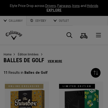
Elyte Price Drop across
Drivers
,
Fairways
,
Irons
and
Hybrids
EXPLORE
CALLAWAY
ODYSSEY
OUTLET
Panier
Recherch
O
Callaway
Golf
Home
Édition limitées
BALLES DE GOLF
VIEW MORE
11
Results in
Balles de Golf
ONLINE EXCLUSIVE
LIMITED EDITION