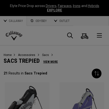
Elyte Price Drop across
Drivers
,
Fairways
,
Irons
and
Hybrids
EXPLORE
CALLAWAY
ODYSSEY
OUTLET
Panier
Recherch
O
Callaway
Golf
Home
Accessoires
Sacs
SACS TREPIED
VIEW MORE
21
Results in
Sacs Trepied