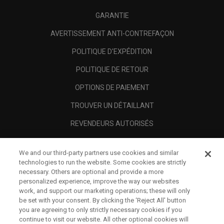
GARANTIE
AVERTISSEMENT ANTI-CONTREFAÇON
POLITIQUE D'EXPÉDITION
POLITIQUE DE RETOUR
OPTIONS DE PAIEMENT
TROUVER UN DÉTAILLANT
REVENDEURS AUTORISÉS
SCAM AWARENESS
We and our third-party partners use cookies and similar
A PROPOS
technologies to run the website. Some cookies are strictly
necessary. Others are optional and provide a more
MENTIONS LÉGALES
personalized experience, improve the way our websites
work, and support our marketing operations; these will only
be set with your consent. By clicking the ‘Reject All' button
you are agreeing to only strictly necessary cookies if you
continue to visit our website. All other optional cookies will