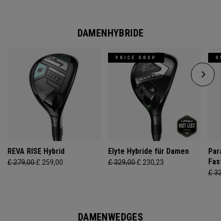
DAMENHYBRIDE
PRICE DROP
O
REVA RISE Hybrid
Elyte Hybride für Damen
Par
Fas
£ 279,00
£ 259,00
£ 329,00
£ 230,23
£ 3
DAMENWEDGES