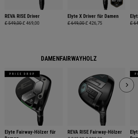
REVA RISE Driver
Elyte X Driver für Damen
Ely
£ 549,00
£ 469,00
£ 649,00
£ 426,75
£ 6
DAMENFAIRWAYHOLZ
PRICE DROP
P
Elyte Fairway-Hölzer für
REVA RISE Fairway-Hölzer
Ely