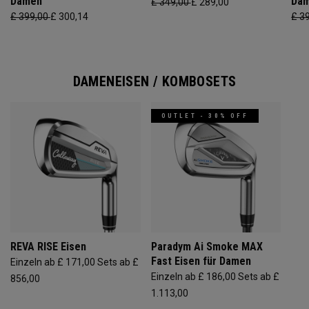
Damen
Da
£ 349,00
£ 289,00
£ 399,00
£ 300,14
£ 3
DAMENEISEN / KOMBOSETS
OUTLET - 30% OFF
REVA RISE Eisen
Paradym Ai Smoke MAX
Fast Eisen für Damen
Einzeln ab £ 171,00
Sets ab £
Einzeln ab £ 186,00
Sets ab £
856,00
1.113,00