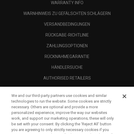
WARRANTY INFO
WARNHINWEIS ZU GEFÄLSCHTEN SCHLÄGERN
VERSANDBEDINGUNGEN
RÜCKGABE-RICHTLINIE
ZAHLUNGSOPTIONEN
RÜCKNAHMEGARANTIE
HÄNDLERSUCHE
AUTHORISED RETAILERS
SCAM AWARENESS
We and our third-party partners use cookies and similar
UNTERNEHMENSPROFIL
technologies to run the website. Some cookies are strictly
necessary. Others are optional and provide a more
RECHTLICHES-
personalized experience, improve the way our websites
work, and support our marketing operations; these will only
be set with your consent. By clicking the ‘Reject All' button
you are agreeing to only strictly necessary cookies if you