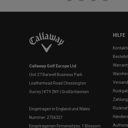
HILFE
Kontakti
Bestells
Warranty
Callaway Golf Europe Ltd
Warnhin
Unit 27 Barwell Business Park
Versand
Leatherhead Road Chessington
Rückgabe
Surrey | KT9 2NY | Großbritannien
Zahlung
Rücknah
Eingetragen in England und Wales
Händler
Nummer: 2756321
Authoris
Eingetragenen Firmensitzes: 1 Blossom