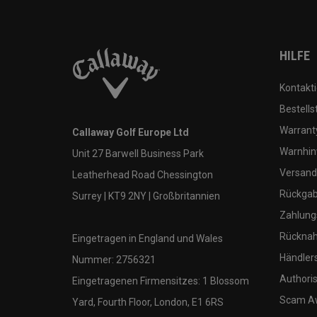
HILFE
Kontakti
Bestells
Warranty
Callaway Golf Europe Ltd
Warnhin
Unit 27 Barwell Business Park
Versand
Leatherhead Road Chessington
Rückgabe
Surrey | KT9 2NY | Großbritannien
Zahlung
Rücknah
Eingetragen in England und Wales
Händler
Nummer: 2756321
Authoris
Eingetragenen Firmensitzes: 1 Blossom
Scam A
Yard, Fourth Floor, London, E1 6RS