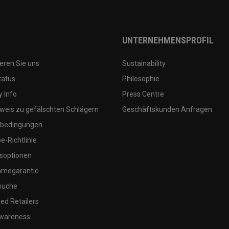
UNTERNEHMENSPROFIL
eren Sie uns
Sustainability
tatus
Philosophie
 Info
Press Centre
weis zu gefälschten Schlägern
Geschäftskunden Anfragen
bedingungen
-Richtlinie
soptionen
megarantie
suche
ed Retailers
wareness