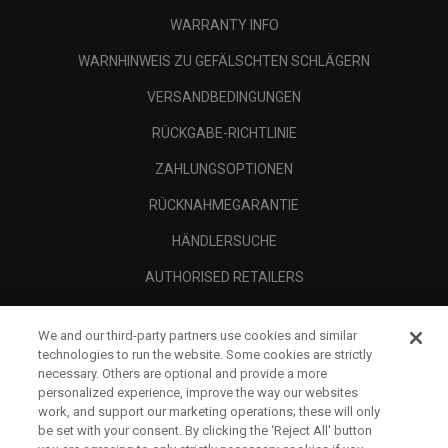
WARRANTY INFO
WARNHINWEIS ZU GEFÄLSCHTEN SCHLÄGERN
VERSANDBEDINGUNGEN
RÜCKGABE-RICHTLINIE
ZAHLUNGSOPTIONEN
RÜCKNAHMEGARANTIE
HÄNDLERSUCHE
AUTHORISED RETAILERS
SCAM AWARENESS
We and our third-party partners use cookies and similar
UNTERNEHMENSPROFIL
technologies to run the website. Some cookies are strictly
necessary. Others are optional and provide a more
RECHTLICHES-
personalized experience, improve the way our websites
work, and support our marketing operations; these will only
be set with your consent. By clicking the ‘Reject All' button