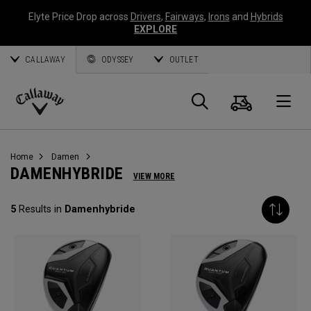
Elyte Price Drop across
Drivers
,
Fairways
,
Irons
and
Hybrids
EXPLORE
CALLAWAY
ODYSSEY
OUTLET
Warenk
Suche
O
Callaway
Golf
Home
Damen
DAMENHYBRIDE
VIEW MORE
5
Results in
Damenhybride