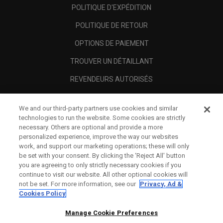
POLITIQUE D'EXPÉDITION
POLITIQUE DE RETOUR
OPTIONS DE PAIEMENT
TROUVER UN DÉTAILLANT
REVENDEURS AUTORISÉS
SCAM AWARENESS
We and our third-party partners use cookies and similar
A PROPOS
technologies to run the website. Some cookies are strictly
necessary. Others are optional and provide a more
MENTIONS LÉGALES
personalized experience, improve the way our websites
work, and support our marketing operations; these will only
be set with your consent. By clicking the ‘Reject All' button
you are agreeing to only strictly necessary cookies if you
continue to visit our website. All other optional cookies will
not be set. For more information, see our
Privacy, Ad &
Cookies Policy
Manage Cookie Preferences