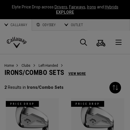
Elyte Price Drop across
Drivers
,
Fairways
,
Irons
and
Hybrids
EXPLORE
CALLAWAY
ODYSSEY
OUTLET
Panier
Recherch
O
Callaway
Golf
Home
Clubs
Left-Handed
IRONS/COMBO SETS
VIEW MORE
2
Results in
Irons/Combo Sets
PRICE DROP
PRICE DROP