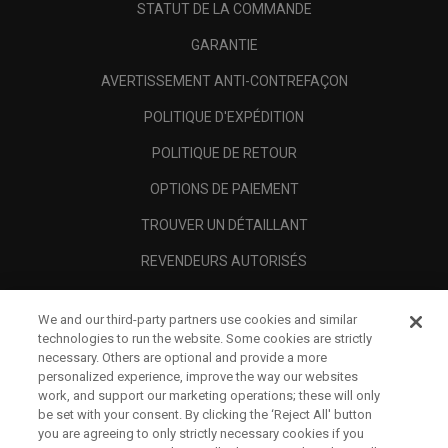
STATUT DE LA COMMANDE
GARANTIE
AVERTISSEMENT ANTI-CONTREFAÇON
POLITIQUE D'EXPÉDITION
POLITIQUE DE RETOUR
OPTIONS DE PAIEMENT
TROUVER UN DÉTAILLANT
REVENDEURS AUTORISÉS
SCAM AWARENESS
We and our third-party partners use cookies and similar
A PROPOS
technologies to run the website. Some cookies are strictly
necessary. Others are optional and provide a more
MENTIONS LÉGALES
personalized experience, improve the way our websites
work, and support our marketing operations; these will only
be set with your consent. By clicking the ‘Reject All' button
you are agreeing to only strictly necessary cookies if you