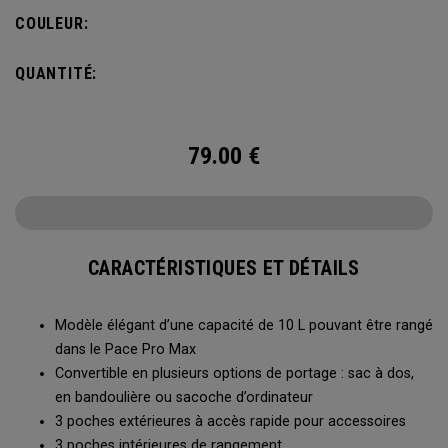
organisation optimale pour tous vos appareils
COULEUR:
électroniques. Conçue avec une protection matelassée
renforcée pour votre ordinateur portable et votre tablette,
QUANTITÉ:
elle répond aux besoins du professionnel moderne, au
bureau comme en déplacement.
79.00
€
CARACTÉRISTIQUES ET DÉTAILS
Modèle élégant d’une capacité de 10 L pouvant être rangé
dans le Pace Pro Max
Convertible en plusieurs options de portage : sac à dos,
en bandoulière ou sacoche d’ordinateur
3 poches extérieures à accès rapide pour accessoires
3 poches intérieures de rangement