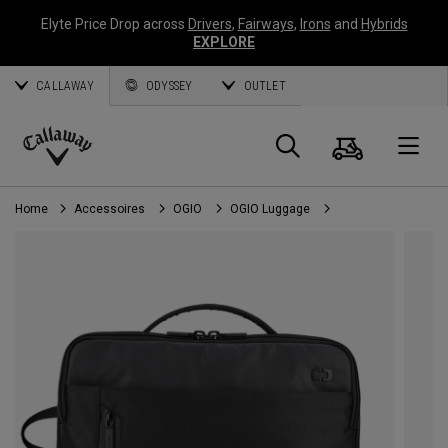
Elyte Price Drop across
Drivers
,
Fairways
,
Irons
and
Hybrids
EXPLORE
CALLAWAY
ODYSSEY
OUTLET
Panier
Recherch
O
Callaway
Golf
Home
Accessoires
OGIO
OGIO Luggage