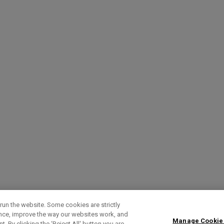
run the website. Some cookies are strictly
ence, improve the way our websites work, and
Manage Cookie
. By clicking the ‘Reject All' button you are