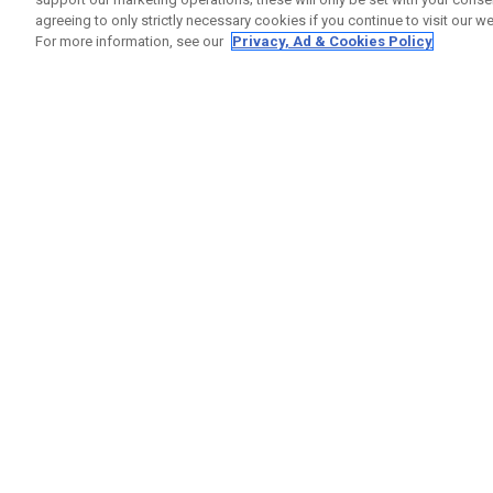
agreeing to only strictly necessary cookies if you continue to visit our we
For more information, see our
Privacy, Ad & Cookies Policy
GET SOCIAL
RUBRIQ
Nous Co
Statut 
Garanti
Callaway Golf Europe Ltd
Avertis
Unit 27 Barwell Business Park
Politiqu
Leatherhead Road Chessington
Politiqu
Surrey | KT9 2NY | Royaume-Uni