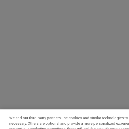
We and our third-party partners use cookies and similar technologies to 
necessary. Others are optional and provide a more personalized experi
support our marketing operations; these will only be set with your consent