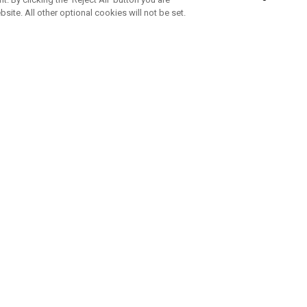
bsite. All other optional cookies will not be set.
ABONNEZ-VOUS À NOTRE NEWSLETTE
Rejoignez l'équipe Callaway pour ne rien manquer de nos produi
offres et conseil
UE AIDE
A PROPOS
ntacter
Durabilité
de la commande
Notre entreprise
e
Centre de presse
sement anti-contrefaçon
Demandes B2B
e d'expédition
e de retour