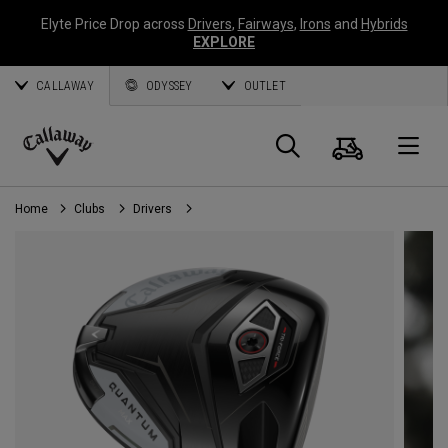
Elyte Price Drop across
Drivers
,
Fairways
,
Irons
and
Hybrids
EXPLORE
CALLAWAY
ODYSSEY
OUTLET
Panier
Recherch
O
Callaway
Golf
Home
Clubs
Drivers