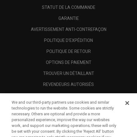
STATUT DE LA COMMANDE
GARANTIE
AVERTISSEMENT ANTI-CONTREFAÇON
POLITIQUE D'EXPÉDITION
POLITIQUE DE RETOUR
OPTIONS DE PAIEMENT
TROUVER UN DÉTAILLANT
REVENDEURS AUTORISÉS
SCAM AWARENESS
We and our third-party partners use cookies and similar
A PROPOS
technologies to run the website. Some cookies are strictly
necessary. Others are optional and provide a more
MENTIONS LÉGALES
personalized experience, improve the way our websites
work, and support our marketing operations; these will only
be set with your consent. By clicking the ‘Reject All' button