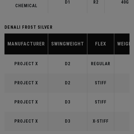
D1
R2
40G
CHEMICAL
DENALI FROST SILVER
MANUFACTURER
SWINGWEIGHT
FLEX
WEIGH
PROJECT X
D2
REGULAR
5
PROJECT X
D2
STIFF
5
PROJECT X
D3
STIFF
6
PROJECT X
D3
X-STIFF
6