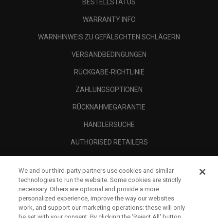
BESTELLSTATUS
WARRANTY INFO
WARNHINWEIS ZU GEFÄLSCHTEN SCHLÄGERN
VERSANDBEDINGUNGEN
RÜCKGABE-RICHTLINIE
ZAHLUNGSOPTIONEN
RÜCKNAHMEGARANTIE
HÄNDLERSUCHE
AUTHORISED RETAILERS
SCAM AWARENESS
We and our third-party partners use cookies and similar
UNTERNEHMENSPROFIL
technologies to run the website. Some cookies are strictly
necessary. Others are optional and provide a more
RECHTLICHES-
personalized experience, improve the way our websites
work, and support our marketing operations; these will only
be set with your consent. By clicking the ‘Reject All' button