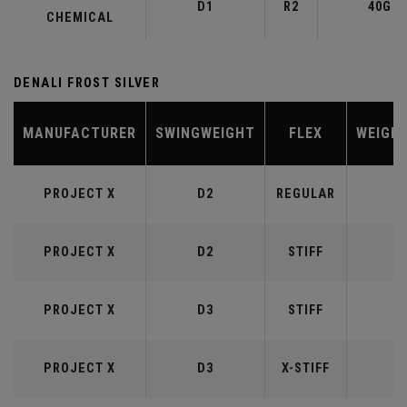
D1
R2
40G
CHEMICAL
DENALI FROST SILVER
MANUFACTURER
SWINGWEIGHT
FLEX
WEIGH
PROJECT X
D2
REGULAR
5
PROJECT X
D2
STIFF
5
PROJECT X
D3
STIFF
6
PROJECT X
D3
X-STIFF
6