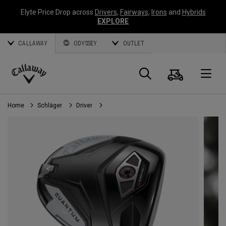
Elyte Price Drop across
Drivers
,
Fairways
,
Irons
and
Hybrids
EXPLORE
CALLAWAY
ODYSSEY
OUTLET
Warenk
Suche
O
Callaway
Golf
Home
Schläger
Driver